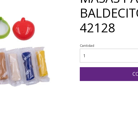
BALDECIT
42128
Cantidad
C