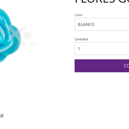
Color
Cantidad
C
BX